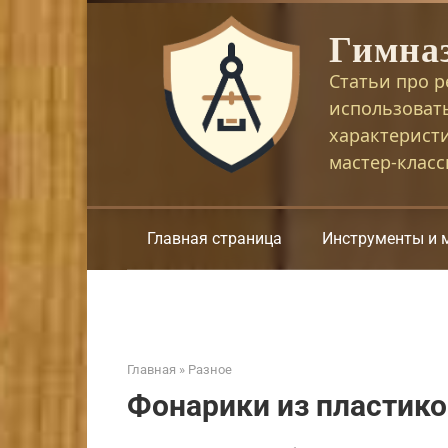
Перейти
Гимна
к
контенту
Статьи про р
использоват
характерист
мастер-клас
Главная страница
Инструменты и 
Главная
»
Разное
Фонарики из пластик