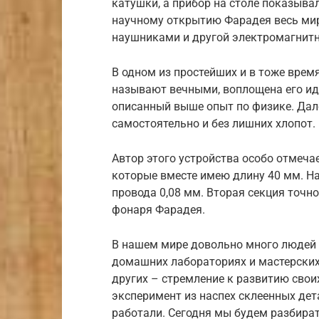
катушки, а прибор на столе показыва
научному открытию Фарадея весь мир
наушниками и другой электромагнитн
В одном из простейших и в тоже врем
называют вечными, воплощена его иде
описанный выше опыт по физике. Дал
самостоятельно и без лишних хлопот.
Автор этого устройства особо отмечае
которые вместе имею длину 40 мм. Н
провода 0,08 мм. Вторая секция точн
фонаря Фарадея.
В нашем мире довольно много людей
домашних лабораториях и мастерских.
других – стремление к развитию своих 
эксперимент из наспех склеенных дета
работали. Сегодня мы будем разбират