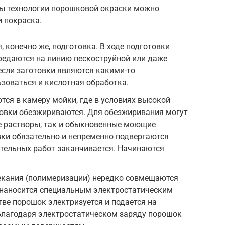
пы технологии порошковой окраски можно
и покраска.
 конечно же, подготовка. В ходе подготовки
редаются на линию пескоструйной или даже
если заготовки являются какими-то
зоваться и кислотная обработка.
ся в камеру мойки, где в условиях высокой
товки обезжириваются. Для обезжиривания могут
е растворы, так и обыкновенные моющие
вки обязательно и непременно подвергаются
ительных работ заканчивается. Начинаются
пекания (полимеризации) нередко совмещаются
 наносится специальным электростатическим
тве порошок электризуется и подается на
Благодаря электростатическом заряду порошок