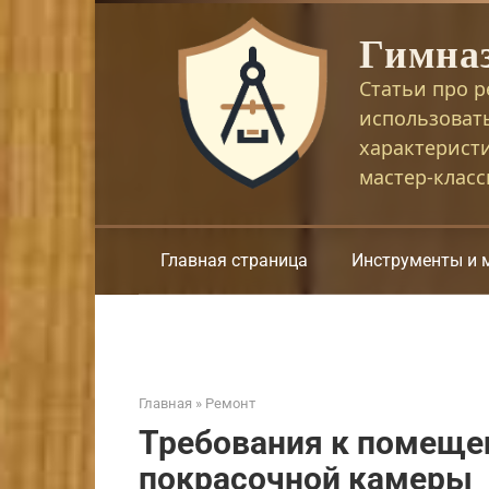
Перейти
Гимна
к
контенту
Статьи про р
использоват
характерист
мастер-клас
Главная страница
Инструменты и 
Главная
»
Ремонт
Требования к помеще
покрасочной камеры