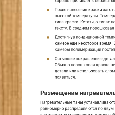
хорошо прилипает к обрабаты
После нанесения краски загот
высокой температуры. Темпер
типа краски. Кстати, о типах 
тексту. В среднем порошковая 
Достигнув кондиционной темп
камере еще некоторое время. 
камеры полимеризации постепе
Остывшие покрашенные детали
Обычно порошковая краска не 
детали или использовать слом
появиться.
Размещение нагревател
Нагревательные тэны устанавливаютс
равномерно распределяются по двум с
все элементы соединяются между соб