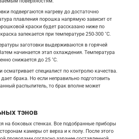
ваемым поверхностям.
овки подвергаются нагреву до достаточно
атура плавления порошка напрямую зависит от
порошковой краски будет рассказано ниже по
краска запекается при температуре 250-300 ˚С.
ературы заготовки выдерживаются в горячей
Затем начинается этап охлаждения. Температура
нно снижается до 25 ˚С.
 осматривает специалист по контролю качества.
дает брака. Но если неправильно подготовить
анный распылитель, то брак вполне может
ьных тэнов
я на боковых стенках. Все подобранные приборы
торонам камеры от верха и к полу. После этого
ой проводами согласно заранее составленной