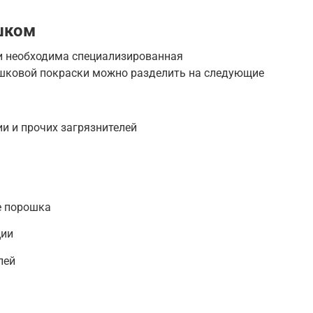
шком
и необходима специализированная
ошковой покраски можно разделить на следующие
ии и прочих загрязнителей
е порошка
ции
лей