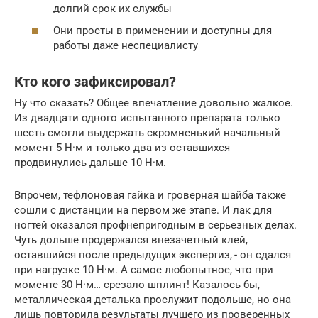
долгий срок их службы
Они просты в применении и доступны для
работы даже неспециалисту
Кто кого зафиксировал?
Ну что сказать? Общее впечатление довольно жалкое.
Из двадцати одного испытанного препарата только
шесть смогли выдержать скромненький начальный
момент 5 Н·м и только два из оставшихся
продвинулись дальше 10 Н·м.
Впрочем, тефлоновая гайка и гроверная шайба также
сошли с дистанции на первом же этапе. И лак для
ногтей оказался профнепригодным в серьезных делах.
Чуть дольше продержался внезачетный клей,
оставшийся после предыдущих экспертиз, - он сдался
при нагрузке 10 Н·м. А самое любопытное, что при
моменте 30 Н·м… срезало шплинт! Казалось бы,
металлическая деталька прослужит подольше, но она
лишь повторила результаты лучшего из проверенных