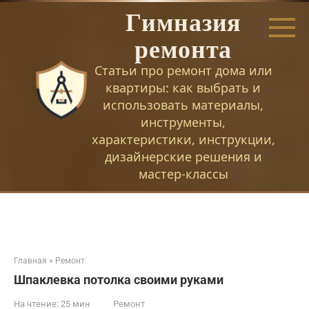
Перейти
Гимназия
к
контенту
ремонта
Статьи про ремонт дома или
квартиры: как выбрать и
использовать материалы,
инструменты,
характеристики, инструкции,
дизайнерские решения и
мастер-классы
Главная
»
Ремонт
Шпаклевка потолка своими руками
На чтение:
25 мин
Ремонт