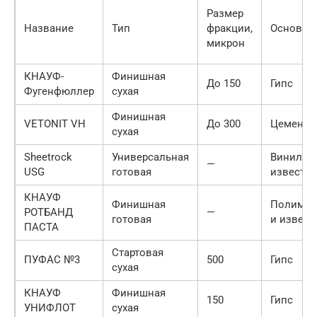
Размер
Название
Тип
фракции,
Основа
микрон
КНАУФ-
Финишная
До 150
Гипс
Фугенфюллер
сухая
Финишная
VETONIT VH
До 300
Цемент
сухая
Sheetrock
Универсальная
Винил и
—
USG
готовая
известь
КНАУФ
Финишная
Полиме
РОТБАНД
—
готовая
и извест
ПАСТА
Стартовая
ПУФАС №3
500
Гипс
сухая
КНАУФ
Финишная
150
Гипс
УНИФЛОТ
сухая