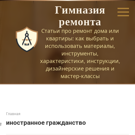
Перейти
Гимназия
к
контенту
ремонта
Статьи про ремонт дома или
квартиры: как выбрать и
использовать материалы,
инструменты,
характеристики, инструкции,
дизайнерские решения и
мастер-классы
Главная
иностранное гражданство