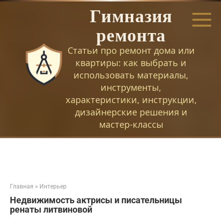
Перейти
Гимназия
к
контенту
ремонта
Статьи про ремонт дома или
квартиры: как выбрать и
использовать материалы,
инструменты,
характеристики, инструкции,
дизайнерские решения и
мастер-классы
Главная
»
Интерьер
Недвижимость актрисы и писательницы
ренаты литвиновой