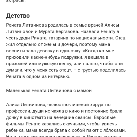
актрисы.
Детство
Рената Литвинова родилась в семье врачей Алисы
Литвиновой и Мурата Вергазова. Назвали Ренату в
честь дяди Рината, татарина по национальности. Отец
жил отдельно от жены и дочери, поэтому мама
воспитывала девочку в одиночку. «Когда ко мне
приходили какие-нибудь подружки, я вешала в
прихожей или мужскую кепку, или пальто, чтобы они
думали, что у меня есть отец», – с грустью поделилась
Рената в одном из интервью.
Маленькая Рената Литвинова с мамой
Алиса Литвинова, челюстно-лицевой хирург по
профессии, души не чаяла в кино и постоянно брала
дочку в кинотеатр на вечерние сеансы. Взрослые
фильмы Ренате казались скучными, чтобы увлечь
ребенка, мама всегда брала с собой пакет с яблоками.
Но в итоге киномания передалась и Ренате, которая