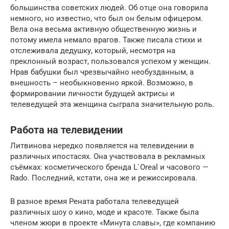
большинства советских людей. Об отце она говорила
немного, но известно, что был он белым офицером.
Вела она весьма активную общественную жизнь и
потому имела немало врагов. Также писала стихи и
отслеживала дедушку, который, несмотря на
преклонный возраст, пользовался успехом у женщин.
Нрав бабушки был чрезвычайно необузданным, а
внешность – необыкновенно яркой. Возможно, в
формировании личности будущей актрисы и
телеведущей эта женщина сыграла значительную роль.
Работа на телевидении
Литвинова нередко появляется на телевидении в
различных ипостасях. Она участвовала в рекламных
съёмках: косметического бренда L`Oreal и часового —
Rado. Последний, кстати, она же и режиссировала.
В разное время Рената работала телеведущей
различных шоу о кино, моде и красоте. Также была
членом жюри в проекте «Минута славы», где компанию