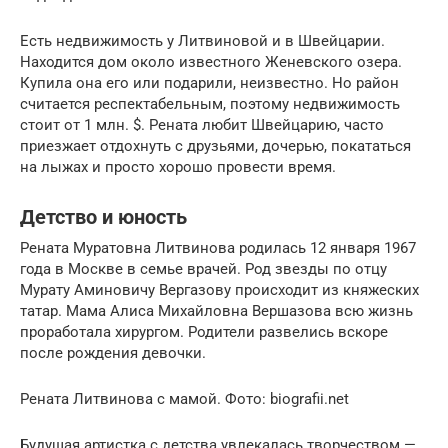
Есть недвижимость у Литвиновой и в Швейцарии.
Находится дом около известного Женевского озера.
Купила она его или подарили, неизвестно. Но район
считается респектабельным, поэтому недвижимость
стоит от 1 млн. $. Рената любит Швейцарию, часто
приезжает отдохнуть с друзьями, дочерью, покататься
на лыжах и просто хорошо провести время.
Детство и юность
Рената Муратовна Литвинова родилась 12 января 1967
года в Москве в семье врачей. Род звезды по отцу
Мурату Аминовичу Вергазову происходит из княжеских
татар. Мама Алиса Михайловна Вершазова всю жизнь
проработала хирургом. Родители развелись вскоре
после рождения девочки.
Рената Литвинова с мамой. Фото: biografii.net
Будущая артистка с детства увлекалась творчеством —