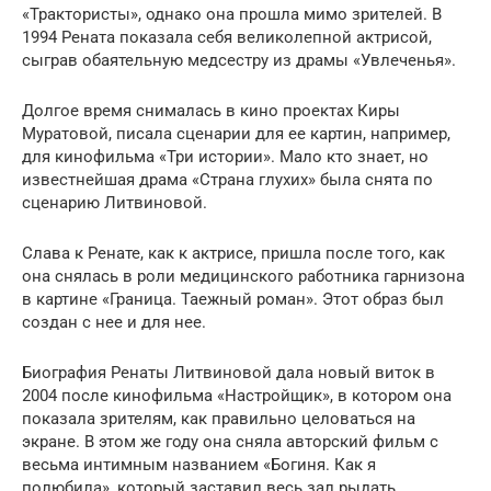
«Трактористы», однако она прошла мимо зрителей. В
1994 Рената показала себя великолепной актрисой,
сыграв обаятельную медсестру из драмы «Увлеченья».
Долгое время снималась в кино проектах Киры
Муратовой, писала сценарии для ее картин, например,
для кинофильма «Три истории». Мало кто знает, но
известнейшая драма «Страна глухих» была снята по
сценарию Литвиновой.
Слава к Ренате, как к актрисе, пришла после того, как
она снялась в роли медицинского работника гарнизона
в картине «Граница. Таежный роман». Этот образ был
создан с нее и для нее.
Биография Ренаты Литвиновой дала новый виток в
2004 после кинофильма «Настройщик», в котором она
показала зрителям, как правильно целоваться на
экране. В этом же году она сняла авторский фильм с
весьма интимным названием «Богиня. Как я
полюбила», который заставил весь зал рыдать.