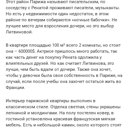
Этот район Парижа называют писательским, по
соседству с Ренатой проживают писатели, музыканты.
Но есть у недвижимости один недостаток, в этом
районе по вечерам собираются «ночные бабочки». Не
лучшее место для взросления дочери, но это выбор
Литвиновой.
В квартире площадью 100 м² всего 2 комнаты, но стоит
она – 600000$. Актрисе пришлось много работать, так
как часть денег на покупку Рената одолжила у
влиятельных друзей. Но как считает Литвинова, это
лучше, чем быть вдали от дочери. Также она хочет,
чтобы у девочки была своя собственность в Париже, на
случай, если после учебы она захочет остаться жить во
Франции.
Интерьер парижской квартиры выполнен в
классическом стиле. Отделка светлая, стены украшены
лепниной и молдингами. На полу постелен ковер, в
гостиной установлена красивая французская мягкая
мебель. Есть и небольшой камин, около которого стоят