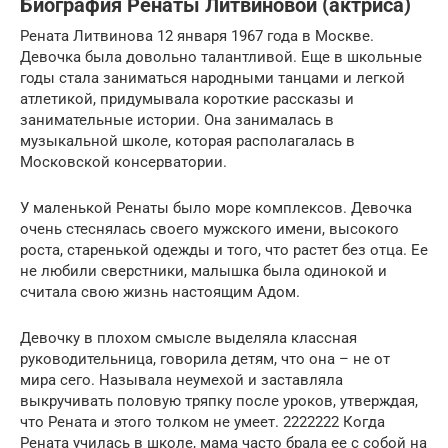
Биография Ренаты Литвиновой (актриса)
Рената Литвинова 12 января 1967 года в Москве.
Девочка была довольно талантливой. Еще в школьные
годы стала заниматься народными танцами и легкой
атлетикой, придумывала короткие рассказы и
занимательные истории. Она занималась в
музыкальной школе, которая располагалась в
Московской консерватории.
У маленькой Ренаты было море комплексов. Девочка
очень стеснялась своего мужского имени, высокого
роста, старенькой одежды и того, что растет без отца. Ее
не любили сверстники, малышка была одинокой и
считала свою жизнь настоящим Адом.
Девочку в плохом смысле выделяла классная
руководительница, говорила детям, что она – не от
мира сего. Называла неумехой и заставляла
выкручивать половую тряпку после уроков, утверждая,
что Рената и этого толком не умеет. 2222222 Когда
Рената училась в школе, мама часто брала ее с собой на