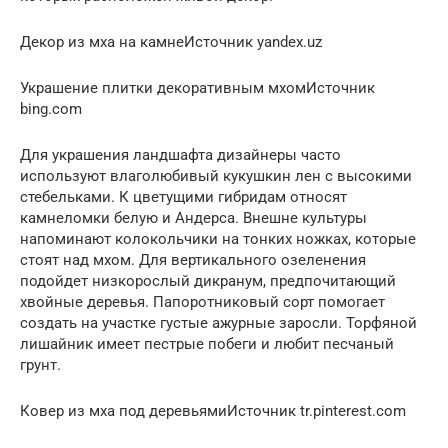
Декор из мха на камнеИсточник yandex.uz
Украшение плитки декоративным мхомИсточник
bing.com
Для украшения ландшафта дизайнеры часто
используют влаголюбивый кукушкин лен с высокими
стебельками. К цветущими гибридам относят
камнеломки белую и Андерса. Внешне культуры
напоминают колокольчики на тонких ножках, которые
стоят над мхом. Для вертикального озеленения
подойдет низкорослый дикранум, предпочитающий
хвойные деревья. Папоротниковый сорт помогает
создать на участке густые ажурные заросли. Торфяной
лишайник имеет пестрые побеги и любит песчаный
грунт.
Ковер из мха под деревьямиИсточник tr.pinterest.com