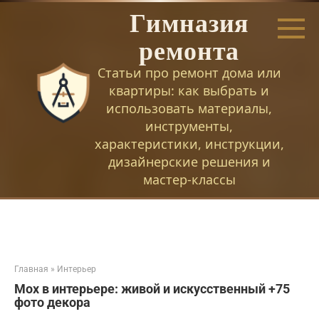
Перейти
Гимназия
к
контенту
ремонта
Статьи про ремонт дома или
квартиры: как выбрать и
использовать материалы,
инструменты,
характеристики, инструкции,
дизайнерские решения и
мастер-классы
Главная
»
Интерьер
Мох в интерьере: живой и искусственный +75
фото декора