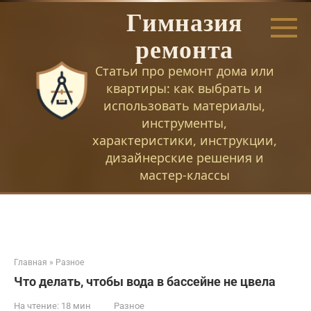
Перейти
Гимназия
к
контенту
ремонта
Статьи про ремонт дома или
квартиры: как выбрать и
использовать материалы,
инструменты,
характеристики, инструкции,
дизайнерские решения и
мастер-классы
Главная
»
Разное
Что делать, чтобы вода в бассейне не цвела
На чтение:
18 мин
Разное