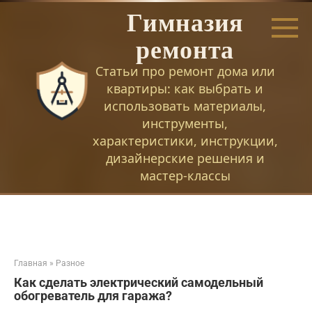
Перейти
Гимназия
к
контенту
ремонта
Статьи про ремонт дома или
квартиры: как выбрать и
использовать материалы,
инструменты,
характеристики, инструкции,
дизайнерские решения и
мастер-классы
Главная
»
Разное
Как сделать электрический самодельный
обогреватель для гаража?