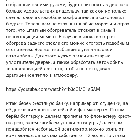
собранный своими руками, будет приносить в два раза
больше удовольствия владельцу, так как он не только
сделал свой автомобиль комфортней, а и сэкономил
бюджет. Теперь вам не страшны любые морозы и страх
того, что штатный обогреватель откажет в самый
неподходящий момент. В случае выхода из строя
обогрева заднего стекла его можно отогреть подобным
отопителем. Всё же не забывайте утеплить свой
автомобиль. Для этого нужно заменить старые
уплотнители дверей, а также обработать автомобиль
теплоизоляцией для того, чтобы он не отдавал
драгоценное тепло в атмосферу.
https://youtube.com/watch?v=b3cCMC1s5AM
Итак, берём жестяную банку, например от сгущёнки, на
её дне чертим крест линейкой и фломастером. Потом
берём болгарку и делаем пропилы по фломастеру крест-
накрест, затем загибаем уголки во внутрь.Далее нам
понадобится небольшой вентилятор, можно взять от
компьютера, он как раз работает от 12 вольт.По углам