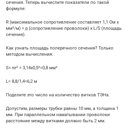
сечения. Теперь вычислите показатели по такой
формуле:
R (максимальное сопротивление составляет 1,1 Ом х
мм²/м) = р (сопротивление проволоки) х L/S (площадь
сечения).
Как узнать площадь поперечного сечения? Только
методом вычисления:
S= πr² = 3,14х0,5²=0,8 мм²
L= 8,8/1,4=6,2 м
Поделите это число на количество витков ТЭНа.
Допустим, размеры трубки равны 10 мм, а толщина 1
мм. При параллельном наматывании проволоки
расстояние между витками должно быть 2 мм.