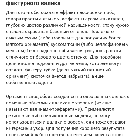
фактурного валика
Для того чтобы создать эффект лессировки либо,
говоря простым языком, эффектных размытых пятен,
глубоких цветов различной насыщенности, стену нужно
сначала окрасить в базовый оттенок. После чего
смятым сухим (либо мокрым – для получения более
мягкого орнамента) куском ткани (либо целлофановым
мешком) беспорядочно набивается рисунок краской
отличного от базового цвета оттенка. Для подобной
цели вполне подходят и другие вещи, которые могут
создать фактуру: губки (дают мягкий пятнистый
орнамент), кисточка (метод набрызга), а еще
собственные ладони.
Орнамент «под обои» создается на окрашенных стенах с
помощью объемных валиков с узорами (их еще
называют валиками-трафаретами). Применяются
резиновые либо силиконовые модели, но могут
использоваться и валики с ворсом, они тоже создают
интересный узор. Для получения хорошего результата
проводимой работы перед нанесением рисунка стоит