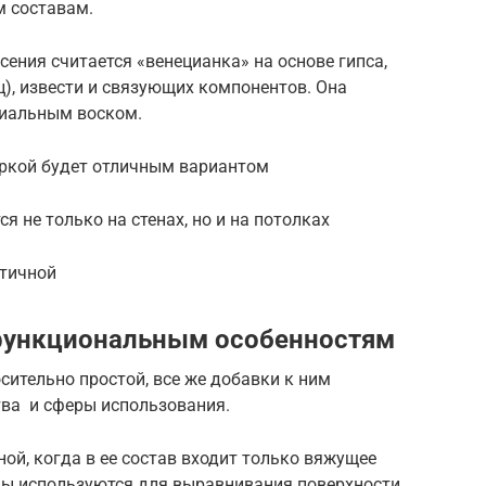
м составам.
сения считается «венецианка» на основе гипса,
ц), извести и связующих компонентов. Она
циальным воском.
ркой будет отличным вариантом
 не только на стенах, но и на потолках
ктичной
функциональным особенностям
сительно простой, все же добавки к ним
тва и сферы использования.
й, когда в ее состав входит только вяжущее
авы используются для выравнивания поверхности