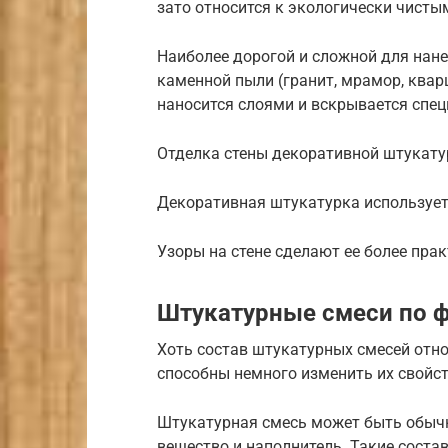
зато относится к экологически чисты
Наиболее дорогой и сложной для нане
каменной пыли (гранит, мрамор, квар
наносится слоями и вскрывается спе
Отделка стены декоративной штукату
Декоративная штукатурка используется
Узоры на стене сделают ее более пра
Штукатурные смеси по 
Хоть состав штукатурных смесей отно
способны немного изменить их свойс
Штукатурная смесь может быть обычно
вещество и наполнитель. Такие сост