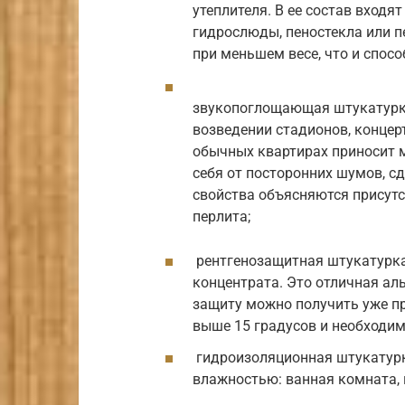
утеплителя. В ее состав входя
гидрослюды, пеностекла или п
при меньшем весе, что и спос
звукопоглощающая штукатурка
возведении стадионов, концерт
обычных квартирах приносит 
себя от посторонних шумов, с
свойства объясняются присутс
перлита;
рентгенозащитная штукатурка
концентрата. Это отличная ал
защиту можно получить уже пр
выше 15 градусов и необходим
гидроизоляционная штукатур
влажностью: ванная комната, 