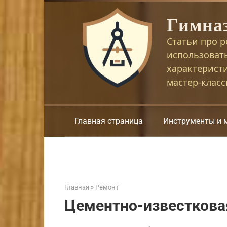
Перейти
Гимна
к
контенту
Статьи про р
использоват
характерист
мастер-клас
Главная страница
Инструменты и 
Главная
»
Ремонт
Цементно-известкова