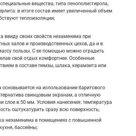
т специальные вещества, типа пенополистирола,
ерлита: в итоге состав имеет увеличенный объем
обствуют теплоизоляции;
 ввиду своих свойств незаменима при
ных залов и производственных цехов, да и в
массу пользы. С ее помощью можно оградить
делав свой отдых комфортнее. Особенные
твием в составе пемзы, шлака, керамзита или
 основывается на использовании баритового
ьтернатива свинцовым экранам, а отличную
и слое в 50 мм. Условия нанесения: температура
ость оштукатурить сразу всю поверхность;
ка незаменима в помещениях с повышенной
кухня, бассейны;