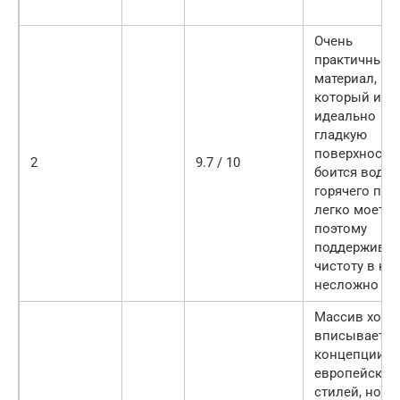
Очень
практичный
материал,
который име
идеально
гладкую
поверхность,
2
9.7 / 10
боится воды,
горячего пара
легко моется
поэтому
поддерживат
чистоту в ку
несложно
Массив хоро
вписывается
концепции
европейских
стилей, но д