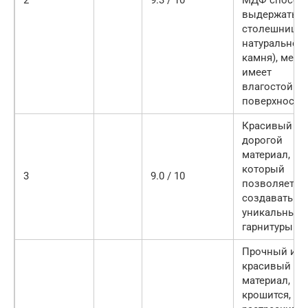
2
9.3 / 10
МДФ способ
выдержать в
столешницы 
натуральног
камня), мебе
имеет
влагостойку
поверхность
Красивый и
дорогой
материал,
который
3
9.0 / 10
позволяет
создавать
уникальные
гарнитуры
Прочный и
красивый
материал, не
крошится, не