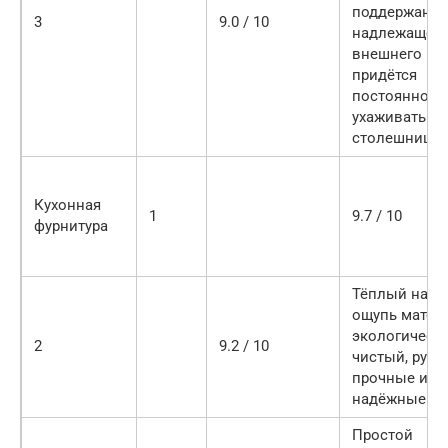
поддержания
3
9.0 / 10
надлежащег
внешнего ви
придётся
постоянно
ухаживать за
столешнице
Кухонная
1
9.7 / 10
фурнитура
Тёплый на
ощупь матери
экологическ
2
9.2 / 10
чистый, ручк
прочные и
надёжные
Простой