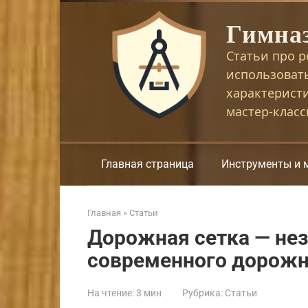
Перейти
Гимна
к
контенту
Статьи про р
использоват
характерист
мастер-клас
Главная страница
Инструменты и 
Главная
»
Статьи
Дорожная сетка — не
современного дорожн
На чтение:
3 мин
Рубрика:
Статьи