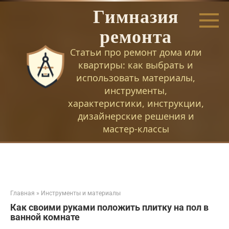
Перейти
Гимназия
к
контенту
ремонта
Статьи про ремонт дома или
квартиры: как выбрать и
использовать материалы,
инструменты,
характеристики, инструкции,
дизайнерские решения и
мастер-классы
Главная
»
Инструменты и материалы
Как своими руками положить плитку на пол в
ванной комнате