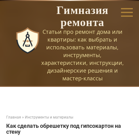
Перейти
Гимназия
к
контенту
ремонта
Статьи про ремонт дома или
квартиры: как выбрать и
использовать материалы,
инструменты,
характеристики, инструкции,
дизайнерские решения и
мастер-классы
Главная
»
Инструменты и материалы
Как сделать обрешетку под гипсокартон на
стену