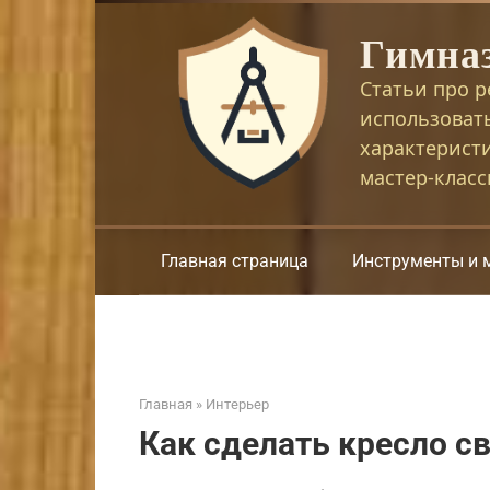
Перейти
Гимна
к
контенту
Статьи про р
использоват
характерист
мастер-клас
Главная страница
Инструменты и 
Главная
»
Интерьер
Как сделать кресло с