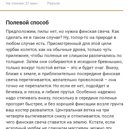
На чтение:
21 мин
Разное
Полевой способ
Предположим, пилы нет, но нужна финская свеча. Как
сделать ее в таком случае? Ну, топор-то на природе в
любом случае есть. Присмотренный для этой цели
чурбак колется, как на обычные дрова, только чуть
прилежнее, чтобы поленья не слишком различались по
толщине. Затем они собираются в исходное бревнышко,
только вокруг толстой ветки – это и будет очаг. Внизу,
ближе к земле, и приблизительно посередине финская
свеча перетягивается, желательно проволокой – она
точно не перепалится. Но если ее нет, подойдет и
бечевка, и леска, и гибкие прутья. Особенно надежно
надо стягивать внизу, поскольку в середине поленья
прогорят быстрее, и без хорошей фиксации возле грунта
ваш костер развалится. Центральная ветка на три
четверти вытягивается снизу и отпиливается, после
чего финская свеча ставится на землю. Кстати, если
исходный чурбак не слишком массивен, можно эту