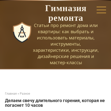
Перейти
Гимназия
к
контенту
ремонта
Статьи про ремонт дома или
квартиры: как выбрать и
использовать материалы,
инструменты,
характеристики, инструкции,
дизайнерские решения и
мастер-классы
Главная
»
Разное
Делаем свечу длительного горения, которая не
погаснет 10 часов