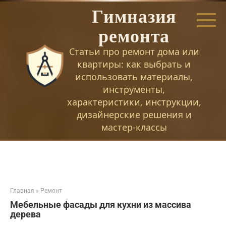
Перейти
Гимназия
к
контенту
ремонта
Статьи про ремонт дома или
квартиры: как выбрать и
использовать материалы,
инструменты,
характеристики, инструкции,
дизайнерские решения и
мастер-классы
Главная
»
Ремонт
Мебельные фасады для кухни из массива
дерева