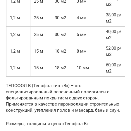
1,2 м
25 м
30 м2
3 мм
м2
38,00 р/
1,2 м
25 м
30 м2
4 мм
м2
40,00 р/
1,2 м
25 м
30 м2
5 мм
м2
52,00 р/
1,2 м
15 м
18 м2
8 мм
м2
60,00 р/
1,2 м
15 м
18 м2
10 мм
м2
ТЕПОФОЛ В (Тепофол тип «В») – это
специализированный вспененный полиэтилен с
фольгированным покрытием с двух сторон.
Применяется в качестве пароизоляции строительных
конструкций, утепления полов и мансард, бань и саун.
Размеры, толщины и цена «Тепофол В»