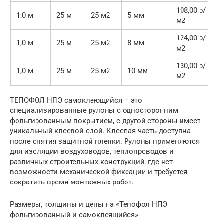
108,00 р/
1,0 м
25 м
25 м2
5 мм
м2
124,00 р/
1,0 м
25 м
25 м2
8 мм
м2
130,00 р/
1,0 м
25 м
25 м2
10 мм
м2
ТЕПОФОЛ НПЭ самоклеющийся – это
специализированные рулоны с односторонним
фольгированным покрытием, с другой стороны имеет
уникальный клеевой слой. Клеевая часть доступна
после снятия защитной пленки. Рулоны применяются
для изоляции воздуховодов, теплопроводов и
различных строительных конструкций, где нет
возможности механической фиксации и требуется
сократить время монтажных работ.
Размеры, толщины и цены на «Тепофол НПЭ
фольгированный и самоклеящийся»