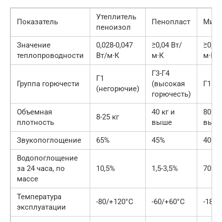
Утеплитель
Показатель
Пенопласт
Минв
пеноизол
Значение
0,028-0,047
≥0,04 Вт/
≥0,08
теплопроводности
Вт/м∙К
м∙К
м∙К
Г3-Г4
Г1
Группа горючести
(высокая
Г1
(негорючие)
горючесть)
Объемная
40 кг и
80 кг
8-25 кг
плотность
выше
выш
Звукопоглощение
65%
45%
40%
Водопоглощение
за 24 часа, по
10,5%
1,5-3,5%
70%
массе
Температура
-80/+120°С
-60/+60°С
-180/
эксплуатации