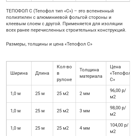
ТЕПОФОЛ С (Тепофол тип «С») – это вспененный
полиэтилен с алюминиевой фольгой стороны и
клеевым слоем с другой. Применяется для изоляции
всех ранее перечисленных строительных конструкций.
Размеры, толщины и цена «Тепофол С»
Кол-во
Цена
Толщина
Ширина
Длина
в
«Тепофол
материала
рулоне
С»
96,00 р/
1,0 м
25 м
25 м2
2 мм
м2
98,00 р/
1,0 м
25 м
25 м2
3 мм
м2
104,00 р/
1,0 м
25 м
25 м2
4 мм
м2