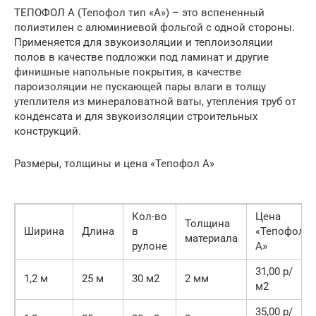
ТЕПОФОЛ А (Тепофол тип «А») – это вспененный
полиэтилен с алюминиевой фольгой с одной стороны.
Применяется для звукоизоляции и теплоизоляции
полов в качестве подложки под ламинат и другие
финишные напольные покрытия, в качестве
пароизоляции не пускающей пары влаги в толщу
утеплителя из минераловатной ваты, утепления труб от
конденсата и для звукоизоляции строительных
конструкций.
Размеры, толщины и цена «Тепофол А»
Кол-во
Цена
Толщина
Ширина
Длина
в
«Тепофол
материала
рулоне
А»
31,00 р/
1,2 м
25 м
30 м2
2 мм
м2
35,00 р/