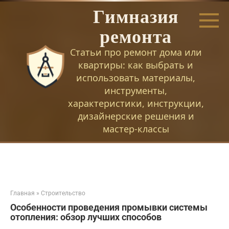
Перейти
Гимназия
к
контенту
ремонта
Статьи про ремонт дома или
квартиры: как выбрать и
использовать материалы,
инструменты,
характеристики, инструкции,
дизайнерские решения и
мастер-классы
Главная
»
Строительство
Особенности проведения промывки системы
отопления: обзор лучших способов